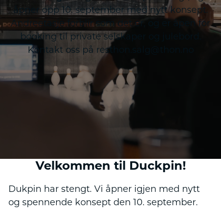
åpner opp 10. september med nytt konsept.
Andreetasje forblir som det er, og er åpen for
booking til private selskaper og julebord.
Kontakt oss på resthon.salg@thon.no
Velkommen til Duckpin!
Dukpin har stengt. Vi åpner igjen med nytt
og spennende konsept den 10. september.